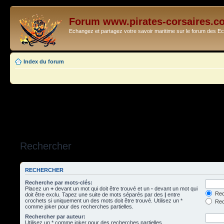
Forum www.pirates-corsaires.c
Echangez et partagez votre savoir maritime sur le forum des 
Index du forum
Rechercher
RECHERCHER
Recherche par mots-clés:
Placez un
+
devant un mot qui doit être trouvé et un
-
devant un mot qui
Rec
doit être exclu. Tapez une suite de mots séparés par des
|
entre
crochets si uniquement un des mots doit être trouvé. Utilisez un *
Rech
comme joker pour des recherches partielles.
Rechercher par auteur:
Utilisez un * comme joker pour des recherches partielles.