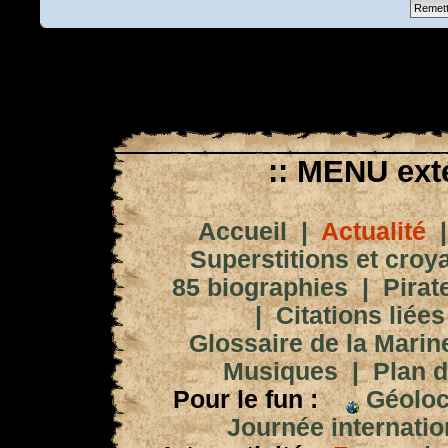
:: MENU exté
Accueil
|
Actualité
Superstitions et croy
85 biographies
|
Pirat
|
Citations liées
Glossaire de la Marin
Musiques
|
Plan d
Pour le fun :
Géoloc
Journée internation