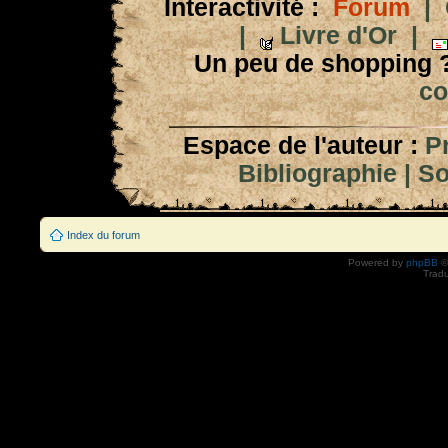
Interactivité :
Forum
|
|
Livre d'Or
|
Un peu de shopping 
co
Espace de l'auteur :
P
Bibliographie
|
So
Index du forum
Powered by
phpBB
©
Tradu