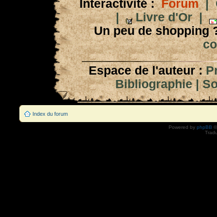
Interactivité :
Forum
|
|
Livre d'Or
|
Un peu de shopping 
co
Espace de l'auteur :
P
Bibliographie
|
So
Index du forum
Powered by
phpBB
©
Tradu