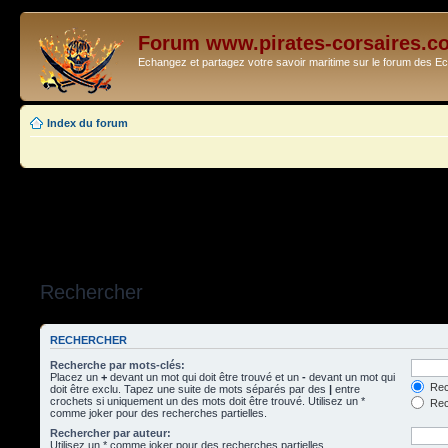
Forum www.pirates-corsaires.c
Echangez et partagez votre savoir maritime sur le forum des 
Index du forum
Rechercher
RECHERCHER
Recherche par mots-clés:
Placez un
+
devant un mot qui doit être trouvé et un
-
devant un mot qui
Rec
doit être exclu. Tapez une suite de mots séparés par des
|
entre
crochets si uniquement un des mots doit être trouvé. Utilisez un *
Rech
comme joker pour des recherches partielles.
Rechercher par auteur:
Utilisez un * comme joker pour des recherches partielles.