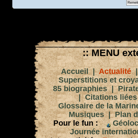
:: MENU exté
Accueil
|
Actualité
Superstitions et croy
85 biographies
|
Pirat
|
Citations liées
Glossaire de la Marin
Musiques
|
Plan d
Pour le fun :
Géoloc
Journée internation