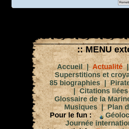
:: MENU exté
Accueil
|
Actualité
Superstitions et croy
85 biographies
|
Pirat
|
Citations liées
Glossaire de la Marin
Musiques
|
Plan d
Pour le fun :
Géoloc
Journée internation