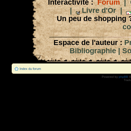
Interactivité :
Forum
|
|
Livre d'Or
|
Un peu de shopping 
co
Espace de l'auteur :
P
Bibliographie
|
So
Index du forum
Powered by
phpBB
©
Tradu