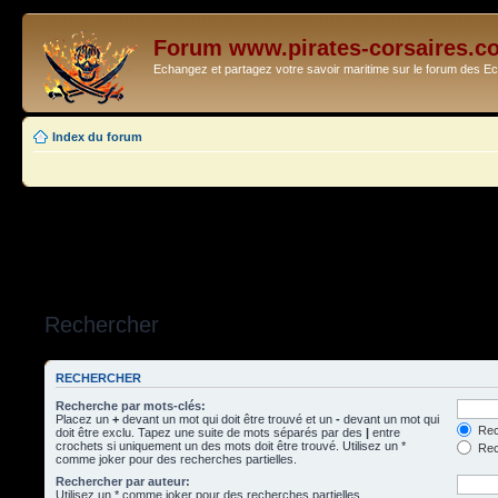
Forum www.pirates-corsaires.c
Echangez et partagez votre savoir maritime sur le forum des 
Index du forum
Rechercher
RECHERCHER
Recherche par mots-clés:
Placez un
+
devant un mot qui doit être trouvé et un
-
devant un mot qui
Rec
doit être exclu. Tapez une suite de mots séparés par des
|
entre
crochets si uniquement un des mots doit être trouvé. Utilisez un *
Rech
comme joker pour des recherches partielles.
Rechercher par auteur:
Utilisez un * comme joker pour des recherches partielles.