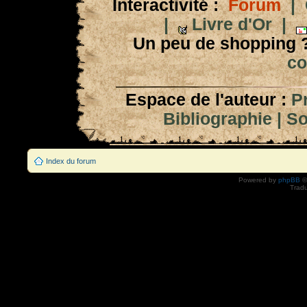
Interactivité :
Forum
|
|
Livre d'Or
|
Un peu de shopping 
co
Espace de l'auteur :
P
Bibliographie
|
So
Index du forum
Powered by
phpBB
©
Tradu