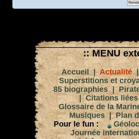
:: MENU exté
Accueil
|
Actualité
Superstitions et croy
85 biographies
|
Pirat
|
Citations liées
Glossaire de la Marin
Musiques
|
Plan d
Pour le fun :
Géoloc
Journée internation