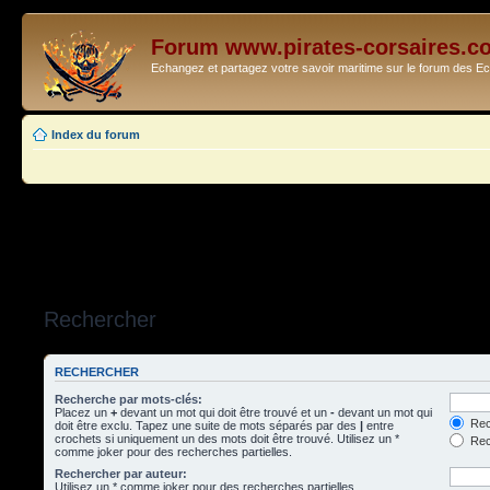
Forum www.pirates-corsaires.c
Echangez et partagez votre savoir maritime sur le forum des 
Index du forum
Rechercher
RECHERCHER
Recherche par mots-clés:
Placez un
+
devant un mot qui doit être trouvé et un
-
devant un mot qui
Rec
doit être exclu. Tapez une suite de mots séparés par des
|
entre
crochets si uniquement un des mots doit être trouvé. Utilisez un *
Rech
comme joker pour des recherches partielles.
Rechercher par auteur:
Utilisez un * comme joker pour des recherches partielles.