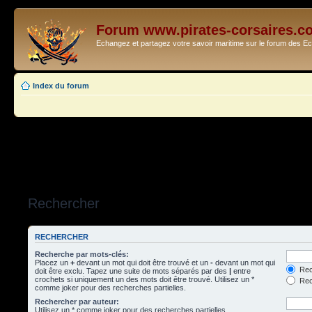
Forum www.pirates-corsaires.c
Echangez et partagez votre savoir maritime sur le forum des 
Index du forum
Rechercher
RECHERCHER
Recherche par mots-clés:
Placez un
+
devant un mot qui doit être trouvé et un
-
devant un mot qui
Rec
doit être exclu. Tapez une suite de mots séparés par des
|
entre
crochets si uniquement un des mots doit être trouvé. Utilisez un *
Rech
comme joker pour des recherches partielles.
Rechercher par auteur:
Utilisez un * comme joker pour des recherches partielles.