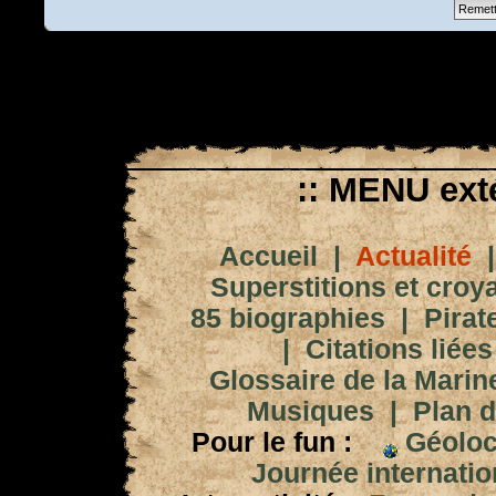
:: MENU exté
Accueil
|
Actualité
Superstitions et croy
85 biographies
|
Pirat
|
Citations liées
Glossaire de la Marin
Musiques
|
Plan d
Pour le fun :
Géoloc
Journée internation