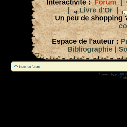
Interactivité :
Forum
|
|
Livre d'Or
|
Un peu de shopping 
co
Espace de l'auteur :
P
Bibliographie
|
So
Index du forum
Powered by
phpBB
©
Tradu