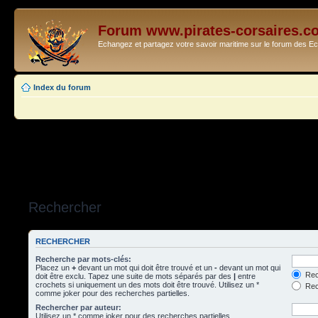
Forum www.pirates-corsaires.c
Echangez et partagez votre savoir maritime sur le forum des 
Index du forum
Rechercher
RECHERCHER
Recherche par mots-clés:
Placez un
+
devant un mot qui doit être trouvé et un
-
devant un mot qui
Rec
doit être exclu. Tapez une suite de mots séparés par des
|
entre
crochets si uniquement un des mots doit être trouvé. Utilisez un *
Rech
comme joker pour des recherches partielles.
Rechercher par auteur:
Utilisez un * comme joker pour des recherches partielles.