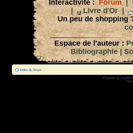
Interactivité :
Forum
|
|
Livre d'Or
|
Un peu de shopping 
co
Espace de l'auteur :
P
Bibliographie
|
So
Index du forum
Powered by
phpBB
©
Tradu