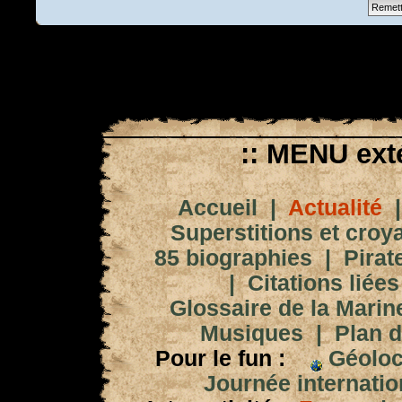
:: MENU exté
Accueil
|
Actualité
Superstitions et croy
85 biographies
|
Pirat
|
Citations liées
Glossaire de la Marin
Musiques
|
Plan d
Pour le fun :
Géoloc
Journée internation