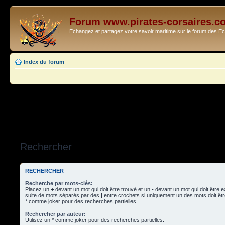
Forum www.pirates-corsaires.c
Echangez et partagez votre savoir maritime sur le forum des 
Index du forum
Rechercher
RECHERCHER
Recherche par mots-clés:
Placez un
+
devant un mot qui doit être trouvé et un
-
devant un mot qui doit être 
suite de mots séparés par des
|
entre crochets si uniquement un des mots doit être
* comme joker pour des recherches partielles.
Rechercher par auteur:
Utilisez un * comme joker pour des recherches partielles.