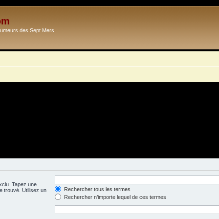
om
Ecumeurs des Sept Mers
exclu. Tapez une
Rechercher tous les termes
 trouvé. Utilisez un
Rechercher n’importe lequel de ces termes