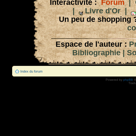
Interactivité :
Forum
|
|
Livre d'Or
|
Un peu de shopping 
co
Espace de l'auteur :
P
Bibliographie
|
So
Index du forum
Powered by
phpBB
©
Tradu