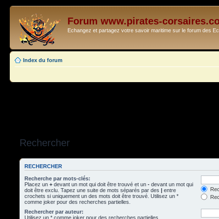
Forum www.pirates-corsaires.c
Echangez et partagez votre savoir maritime sur le forum des 
Index du forum
Rechercher
RECHERCHER
Recherche par mots-clés:
Placez un
+
devant un mot qui doit être trouvé et un
-
devant un mot qui
Rec
doit être exclu. Tapez une suite de mots séparés par des
|
entre
crochets si uniquement un des mots doit être trouvé. Utilisez un *
Rech
comme joker pour des recherches partielles.
Rechercher par auteur:
Utilisez un * comme joker pour des recherches partielles.