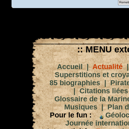
:: MENU exté
Accueil
|
Actualité
Superstitions et croy
85 biographies
|
Pirat
|
Citations liées
Glossaire de la Marin
Musiques
|
Plan d
Pour le fun :
Géoloc
Journée internation