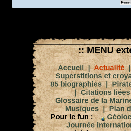
:: MENU exté
Accueil
|
Actualité
Superstitions et croy
85 biographies
|
Pirat
|
Citations liées
Glossaire de la Marin
Musiques
|
Plan d
Pour le fun :
Géoloc
Journée internation