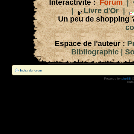
Interactivité :
Forum
|
|
Livre d'Or
|
Un peu de shopping 
co
Espace de l'auteur :
P
Bibliographie
|
So
Index du forum
Powered by
phpBB
©
Tradu