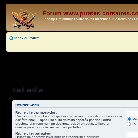
Forum www.pirates-corsaires.c
Echangez et partagez votre savoir maritime sur le forum des 
Index du forum
Rechercher
RECHERCHER
Recherche par mots-clés:
Placez un
+
devant un mot qui doit être trouvé et un
-
devant un mot qui
Rec
doit être exclu. Tapez une suite de mots séparés par des
|
entre
crochets si uniquement un des mots doit être trouvé. Utilisez un *
Rech
comme joker pour des recherches partielles.
Rechercher par auteur:
Utilisez un * comme joker pour des recherches partielles.