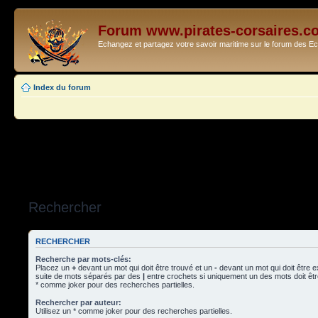
Forum www.pirates-corsaires.c
Echangez et partagez votre savoir maritime sur le forum des 
Index du forum
Rechercher
RECHERCHER
Recherche par mots-clés:
Placez un
+
devant un mot qui doit être trouvé et un
-
devant un mot qui doit être 
suite de mots séparés par des
|
entre crochets si uniquement un des mots doit être
* comme joker pour des recherches partielles.
Rechercher par auteur:
Utilisez un * comme joker pour des recherches partielles.