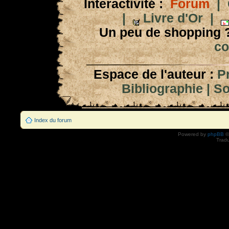
Interactivité :
Forum
|
|
Livre d'Or
|
Un peu de shopping 
co
Espace de l'auteur :
P
Bibliographie
|
So
Index du forum
Powered by
phpBB
©
Tradu