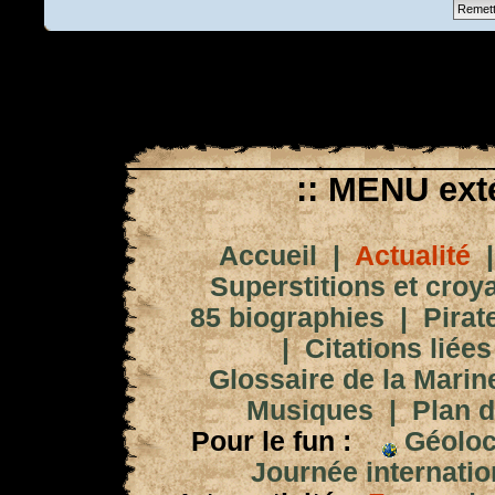
:: MENU exté
Accueil
|
Actualité
Superstitions et croy
85 biographies
|
Pirat
|
Citations liées
Glossaire de la Marin
Musiques
|
Plan d
Pour le fun :
Géoloc
Journée internation