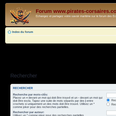
Forum www.pirates-corsaires.c
Echangez et partagez votre savoir maritime sur le forum des 
Index du forum
Rechercher
RECHERCHER
Recherche par mots-clés:
Placez un
+
devant un mot qui doit être trouvé et un
-
devant un mot qui
Rec
doit être exclu. Tapez une suite de mots séparés par des
|
entre
crochets si uniquement un des mots doit être trouvé. Utilisez un *
Rech
comme joker pour des recherches partielles.
Rechercher par auteur:
Utilisez un * comme joker pour des recherches partielles.