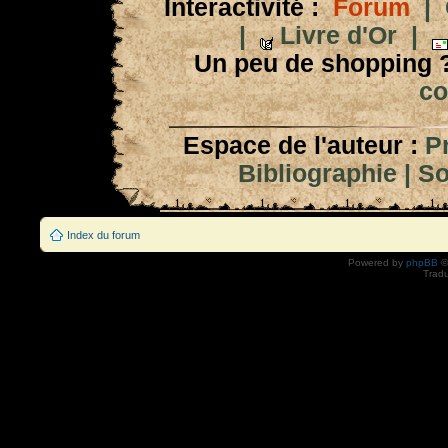
Interactivité :
Forum
|
|
Livre d'Or
|
Un peu de shopping 
co
Espace de l'auteur :
P
Bibliographie
|
So
Index du forum
Powered by
phpBB
©
Tradu