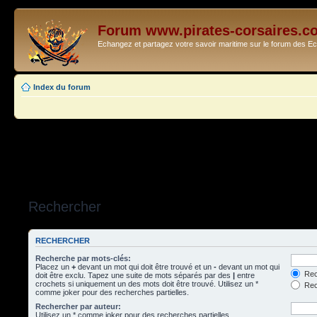
Forum www.pirates-corsaires.c
Echangez et partagez votre savoir maritime sur le forum des 
Index du forum
Rechercher
RECHERCHER
Recherche par mots-clés:
Placez un
+
devant un mot qui doit être trouvé et un
-
devant un mot qui
Rec
doit être exclu. Tapez une suite de mots séparés par des
|
entre
crochets si uniquement un des mots doit être trouvé. Utilisez un *
Rech
comme joker pour des recherches partielles.
Rechercher par auteur:
Utilisez un * comme joker pour des recherches partielles.