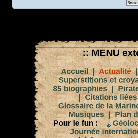
:: MENU exté
Accueil
|
Actualité
Superstitions et croy
85 biographies
|
Pirat
|
Citations liées
Glossaire de la Marin
Musiques
|
Plan d
Pour le fun :
Géoloc
Journée internation