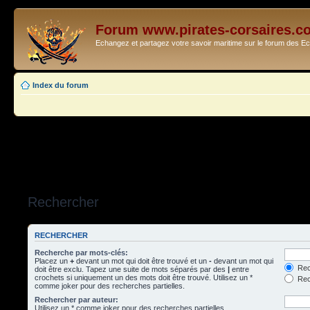
Forum www.pirates-corsaires.c
Echangez et partagez votre savoir maritime sur le forum des 
Index du forum
Rechercher
RECHERCHER
Recherche par mots-clés:
Placez un
+
devant un mot qui doit être trouvé et un
-
devant un mot qui
Rec
doit être exclu. Tapez une suite de mots séparés par des
|
entre
crochets si uniquement un des mots doit être trouvé. Utilisez un *
Rech
comme joker pour des recherches partielles.
Rechercher par auteur:
Utilisez un * comme joker pour des recherches partielles.