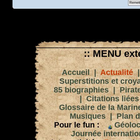
:: MENU exté
Accueil
|
Actualité
Superstitions et croy
85 biographies
|
Pirat
|
Citations liées
Glossaire de la Marin
Musiques
|
Plan d
Pour le fun :
Géoloc
Journée internation