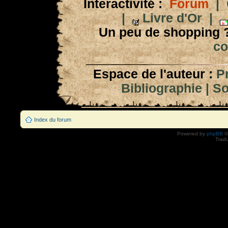
Interactivité :
Forum
|
|
Livre d'Or
|
Un peu de shopping 
co
Espace de l'auteur :
P
Bibliographie
|
So
Index du forum
Powered by
phpBB
©
Tradu