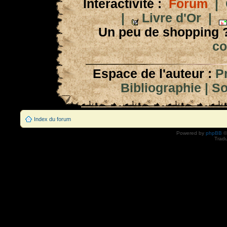
Interactivité :
Forum
|
|
Livre d'Or
|
Un peu de shopping 
co
Espace de l'auteur :
P
Bibliographie
|
So
Index du forum
Powered by
phpBB
©
Tradu