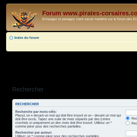
Forum www.pirates-corsaires.c
Echangez et partagez votre savoir maritime sur le forum des 
Index du forum
Rechercher
RECHERCHER
Recherche par mots-clés:
Placez un
+
devant un mot qui doit être trouvé et un
-
devant un mot qui
Rec
doit être exclu. Tapez une suite de mots séparés par des
|
entre
crochets si uniquement un des mots doit être trouvé. Utilisez un *
Rech
comme joker pour des recherches partielles.
Rechercher par auteur:
Utilisez un * comme joker pour des recherches partielles.