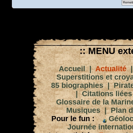
:: MENU exté
Accueil
|
Actualité
Superstitions et croy
85 biographies
|
Pirat
|
Citations liées
Glossaire de la Marin
Musiques
|
Plan d
Pour le fun :
Géoloc
Journée internation