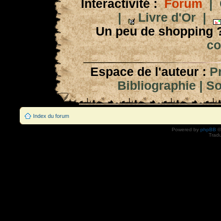
Interactivité :
Forum
|
|
Livre d'Or
|
Un peu de shopping 
co
Espace de l'auteur :
P
Bibliographie
|
So
Index du forum
Powered by
phpBB
©
Tradu