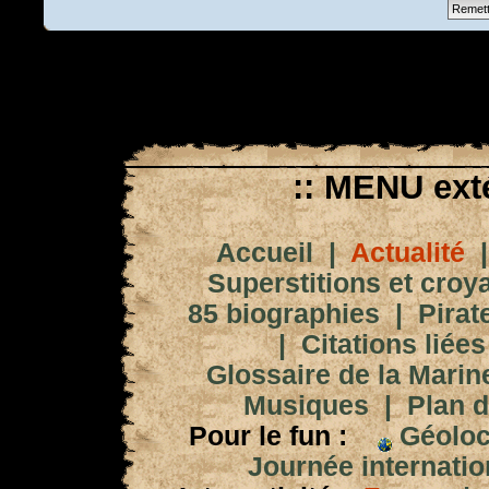
:: MENU exté
Accueil
|
Actualité
Superstitions et croy
85 biographies
|
Pirat
|
Citations liées
Glossaire de la Marin
Musiques
|
Plan d
Pour le fun :
Géoloc
Journée internation