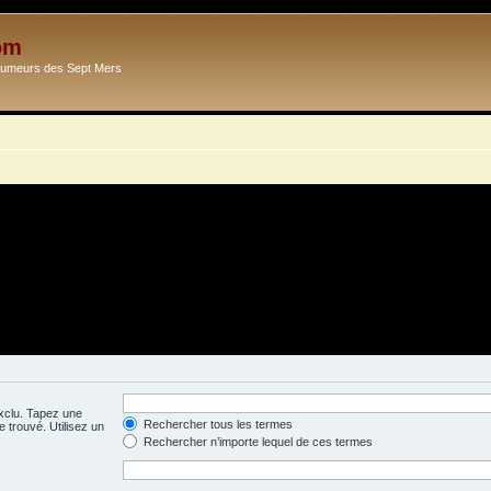
om
Ecumeurs des Sept Mers
exclu. Tapez une
Rechercher tous les termes
 trouvé. Utilisez un
Rechercher n’importe lequel de ces termes