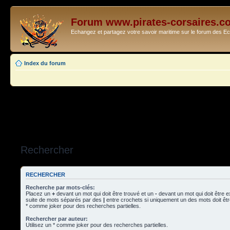
Forum www.pirates-corsaires.c
Echangez et partagez votre savoir maritime sur le forum des 
Index du forum
Rechercher
RECHERCHER
Recherche par mots-clés:
Placez un
+
devant un mot qui doit être trouvé et un
-
devant un mot qui doit être 
suite de mots séparés par des
|
entre crochets si uniquement un des mots doit être
* comme joker pour des recherches partielles.
Rechercher par auteur:
Utilisez un * comme joker pour des recherches partielles.