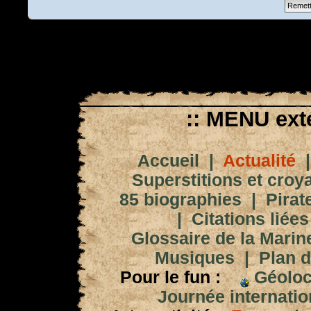
:: MENU exté
Accueil
|
Actualité
Superstitions et croy
85 biographies
|
Pirat
|
Citations liées
Glossaire de la Marin
Musiques
|
Plan d
Pour le fun :
Géoloc
Journée internation