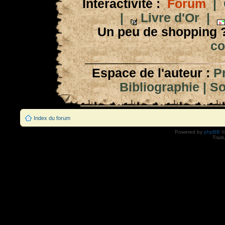
Interactivité :
Forum
|
|
Livre d'Or
|
Un peu de shopping 
co
Espace de l'auteur :
P
Bibliographie
|
So
Index du forum
Powered by
phpBB
©
Tradu