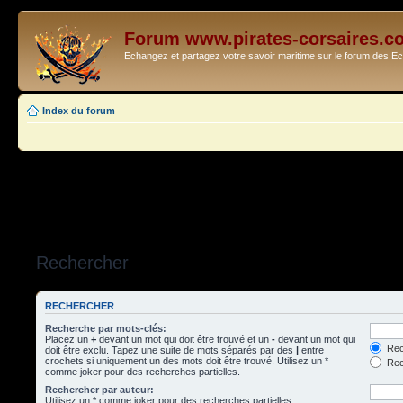
Forum www.pirates-corsaires.c
Echangez et partagez votre savoir maritime sur le forum des 
Index du forum
Rechercher
RECHERCHER
Recherche par mots-clés:
Placez un
+
devant un mot qui doit être trouvé et un
-
devant un mot qui
Rec
doit être exclu. Tapez une suite de mots séparés par des
|
entre
crochets si uniquement un des mots doit être trouvé. Utilisez un *
Rech
comme joker pour des recherches partielles.
Rechercher par auteur:
Utilisez un * comme joker pour des recherches partielles.