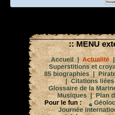
:: MENU exté
Accueil
|
Actualité
Superstitions et croy
85 biographies
|
Pirat
|
Citations liées
Glossaire de la Marin
Musiques
|
Plan d
Pour le fun :
Géoloc
Journée internation