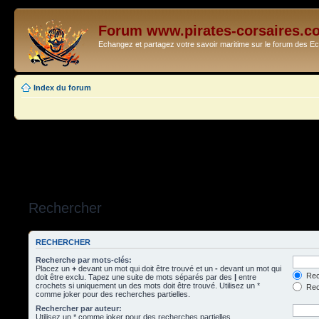
Forum www.pirates-corsaires.c
Echangez et partagez votre savoir maritime sur le forum des 
Index du forum
Rechercher
RECHERCHER
Recherche par mots-clés:
Placez un
+
devant un mot qui doit être trouvé et un
-
devant un mot qui
Rec
doit être exclu. Tapez une suite de mots séparés par des
|
entre
crochets si uniquement un des mots doit être trouvé. Utilisez un *
Rech
comme joker pour des recherches partielles.
Rechercher par auteur:
Utilisez un * comme joker pour des recherches partielles.