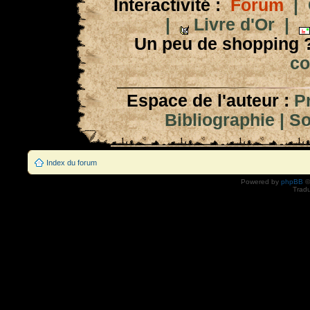
Interactivité :
Forum
|
|
Livre d'Or
|
Un peu de shopping 
co
Espace de l'auteur :
P
Bibliographie
|
So
Index du forum
Powered by
phpBB
©
Tradu