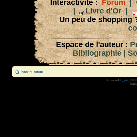
Interactivité :
Forum
|
|
Livre d'Or
|
Un peu de shopping 
co
Espace de l'auteur :
P
Bibliographie
|
So
Index du forum
Powered by
phpBB
©
Tradu