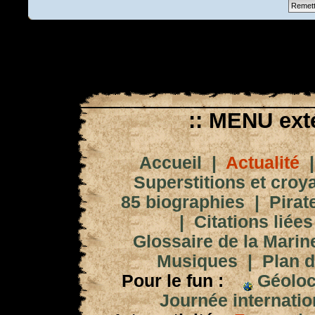
:: MENU exté
Accueil
|
Actualité
Superstitions et croy
85 biographies
|
Pirat
|
Citations liées
Glossaire de la Marin
Musiques
|
Plan d
Pour le fun :
Géoloc
Journée internation