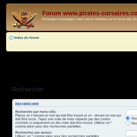
Forum www.pirates-corsaires.c
Echangez et partagez votre savoir maritime sur le forum des 
Index du forum
Rechercher
RECHERCHER
Recherche par mots-clés:
Placez un
+
devant un mot qui doit être trouvé et un
-
devant un mot qui
Rec
doit être exclu. Tapez une suite de mots séparés par des
|
entre
crochets si uniquement un des mots doit être trouvé. Utilisez un *
Rech
comme joker pour des recherches partielles.
Rechercher par auteur:
Utilisez un * comme joker pour des recherches partielles.