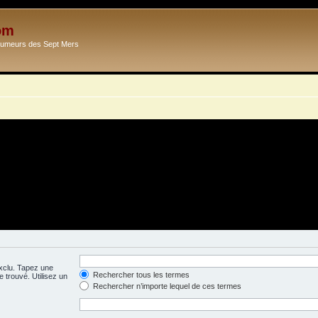
om
Ecumeurs des Sept Mers
exclu. Tapez une
Rechercher tous les termes
 trouvé. Utilisez un
Rechercher n’importe lequel de ces termes