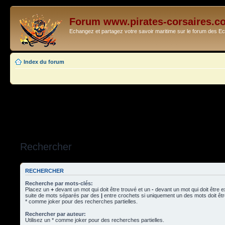
Forum www.pirates-corsaires.c
Echangez et partagez votre savoir maritime sur le forum des 
Index du forum
Rechercher
RECHERCHER
Recherche par mots-clés:
Placez un
+
devant un mot qui doit être trouvé et un
-
devant un mot qui doit être 
suite de mots séparés par des
|
entre crochets si uniquement un des mots doit être
* comme joker pour des recherches partielles.
Rechercher par auteur:
Utilisez un * comme joker pour des recherches partielles.