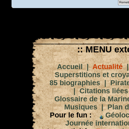
:: MENU exté
Accueil
|
Actualité
Superstitions et croy
85 biographies
|
Pirat
|
Citations liées
Glossaire de la Marin
Musiques
|
Plan d
Pour le fun :
Géoloc
Journée internation