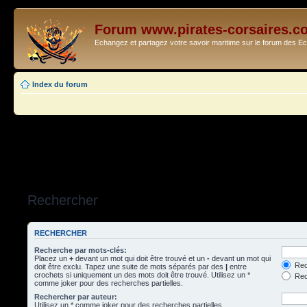
Forum www.pirates-corsaires.c
Echangez et partagez votre savoir maritime sur le forum des 
Index du forum
Rechercher
RECHERCHER
Recherche par mots-clés:
Placez un
+
devant un mot qui doit être trouvé et un
-
devant un mot qui
Rec
doit être exclu. Tapez une suite de mots séparés par des
|
entre
crochets si uniquement un des mots doit être trouvé. Utilisez un *
Rech
comme joker pour des recherches partielles.
Rechercher par auteur:
Utilisez un * comme joker pour des recherches partielles.