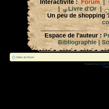
Interactivité :
Forum
|
|
Livre d'Or
|
Un peu de shopping 
co
Espace de l'auteur :
P
Bibliographie
|
So
Index du forum
Powered by
phpBB
©
Tradu