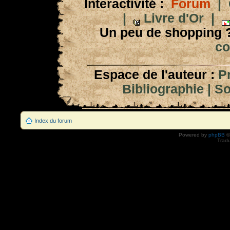
Interactivité :
Forum
|
|
Livre d'Or
|
Un peu de shopping 
co
Espace de l'auteur :
P
Bibliographie
|
So
Index du forum
Powered by
phpBB
©
Tradu