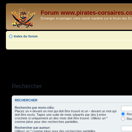
Forum www.pirates-corsaires.c
Echangez et partagez votre savoir maritime sur le forum des 
Index du forum
Rechercher
RECHERCHER
Recherche par mots-clés:
Placez un
+
devant un mot qui doit être trouvé et un
-
devant un mot qui
Rec
doit être exclu. Tapez une suite de mots séparés par des
|
entre
crochets si uniquement un des mots doit être trouvé. Utilisez un *
Rech
comme joker pour des recherches partielles.
Rechercher par auteur:
Utilisez un * comme joker pour des recherches partielles.