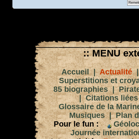
:: MENU exté
Accueil
|
Actualité
Superstitions et croy
85 biographies
|
Pirat
|
Citations liées
Glossaire de la Marin
Musiques
|
Plan d
Pour le fun :
Géoloc
Journée internation