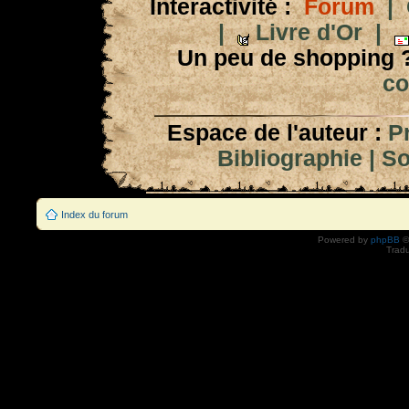
Interactivité :
Forum
|
|
Livre d'Or
|
Un peu de shopping 
co
Espace de l'auteur :
P
Bibliographie
|
So
Index du forum
Powered by
phpBB
©
Tradu