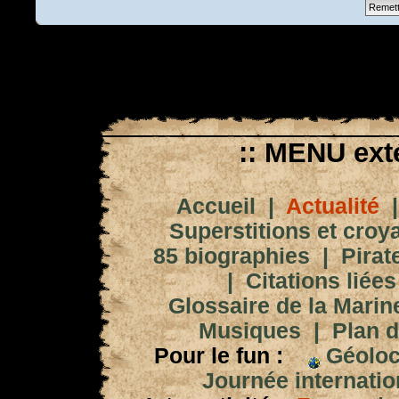
:: MENU exté
Accueil
|
Actualité
Superstitions et croy
85 biographies
|
Pirat
|
Citations liées
Glossaire de la Marin
Musiques
|
Plan d
Pour le fun :
Géoloc
Journée internation