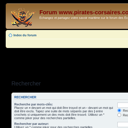
Forum www.pirates-corsaires.c
Echangez et partagez votre savoir maritime sur le forum des 
Index du forum
Rechercher
RECHERCHER
Recherche par mots-clés:
Placez un
+
devant un mot qui doit être trouvé et un
-
devant un mot qui
Rec
doit être exclu. Tapez une suite de mots séparés par des
|
entre
crochets si uniquement un des mots doit être trouvé. Utilisez un *
Rech
comme joker pour des recherches partielles.
Rechercher par auteur:
Utilisez un * comme joker pour des recherches partielles.