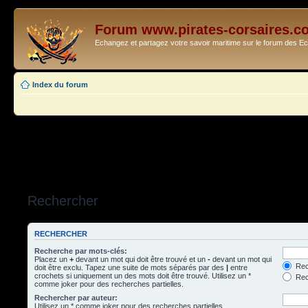
Forum www.pirates-corsaires.c
Echangez et partagez votre savoir maritime sur le forum des 
Index du forum
Rechercher
RECHERCHER
Recherche par mots-clés:
Placez un
+
devant un mot qui doit être trouvé et un
-
devant un mot qui
Rec
doit être exclu. Tapez une suite de mots séparés par des
|
entre
crochets si uniquement un des mots doit être trouvé. Utilisez un *
Rech
comme joker pour des recherches partielles.
Rechercher par auteur:
Utilisez un * comme joker pour des recherches partielles.