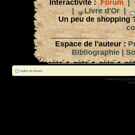
Interactivité :
Forum
|
|
Livre d'Or
|
Un peu de shopping 
co
Espace de l'auteur :
P
Bibliographie
|
So
Index du forum
Powered by
phpBB
©
Tradu