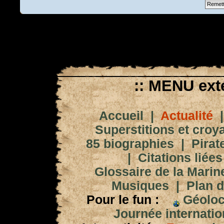
:: MENU exté
Accueil
|
Actualité
Superstitions et croy
85 biographies
|
Pirat
|
Citations liées
Glossaire de la Marin
Musiques
|
Plan d
Pour le fun :
Géoloc
Journée internation