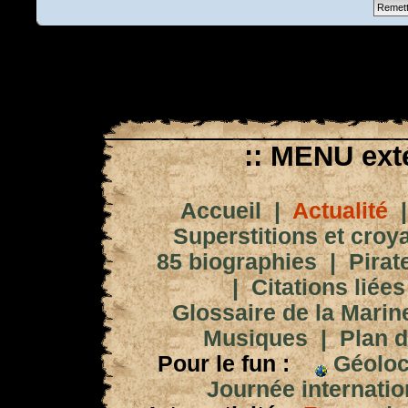
:: MENU exté
Accueil
|
Actualité
Superstitions et croy
85 biographies
|
Pirat
|
Citations liées
Glossaire de la Marin
Musiques
|
Plan d
Pour le fun :
Géoloc
Journée internation