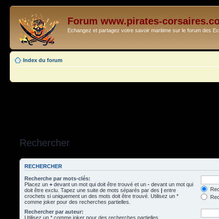
Forum www.pirates-corsaires.c
Echangez et partagez votre savoir maritime sur le forum des 
Index du forum
Rechercher
RECHERCHER
Recherche par mots-clés:
Placez un
+
devant un mot qui doit être trouvé et un
-
devant un mot qui
Rec
doit être exclu. Tapez une suite de mots séparés par des
|
entre
crochets si uniquement un des mots doit être trouvé. Utilisez un *
Rech
comme joker pour des recherches partielles.
Rechercher par auteur:
Utilisez un * comme joker pour des recherches partielles.