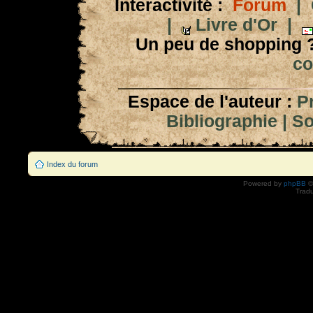
Interactivité :
Forum
|
|
Livre d'Or
|
Un peu de shopping 
co
Espace de l'auteur :
P
Bibliographie
|
So
Index du forum
Powered by
phpBB
©
Tradu