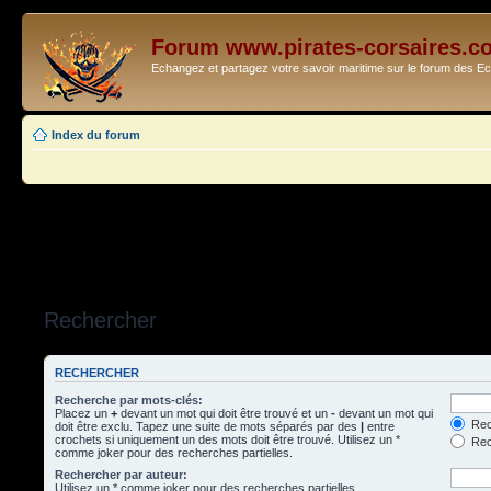
Forum www.pirates-corsaires.c
Echangez et partagez votre savoir maritime sur le forum des 
Index du forum
Rechercher
RECHERCHER
Recherche par mots-clés:
Placez un
+
devant un mot qui doit être trouvé et un
-
devant un mot qui
Rec
doit être exclu. Tapez une suite de mots séparés par des
|
entre
crochets si uniquement un des mots doit être trouvé. Utilisez un *
Rech
comme joker pour des recherches partielles.
Rechercher par auteur:
Utilisez un * comme joker pour des recherches partielles.