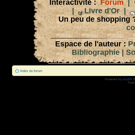
Interactivité :
Forum
|
|
Livre d'Or
|
Un peu de shopping 
co
Espace de l'auteur :
P
Bibliographie
|
So
Index du forum
Powered by
phpBB
©
Tradu