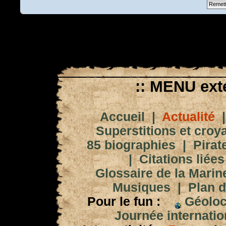
:: MENU exté
Accueil
|
Actualité
Superstitions et croy
85 biographies
|
Pirat
|
Citations liées
Glossaire de la Marin
Musiques
|
Plan d
Pour le fun :
Géoloc
Journée internation