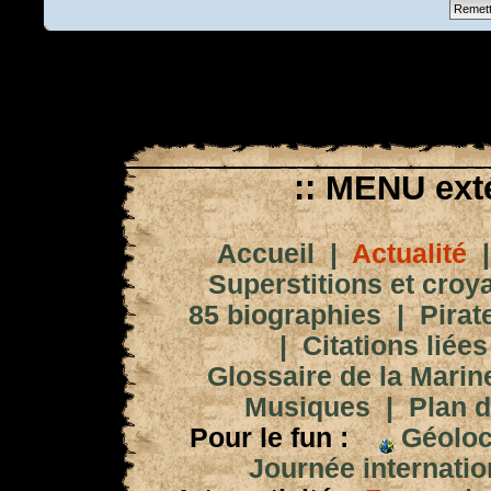
:: MENU exté
Accueil
|
Actualité
Superstitions et croy
85 biographies
|
Pirat
|
Citations liées
Glossaire de la Marin
Musiques
|
Plan d
Pour le fun :
Géoloc
Journée internation