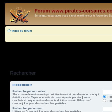
Forum www.pirates-corsaires.c
Echangez et partagez votre savoir maritime sur le forum des 
Index du forum
Rechercher
RECHERCHER
Recherche par mots-clés:
Placez un
+
devant un mot qui doit être trouvé et un
-
devant un mot qui
Rec
doit être exclu. Tapez une suite de mots séparés par des
|
entre
crochets si uniquement un des mots doit être trouvé. Utilisez un *
Rech
comme joker pour des recherches partielles.
Rechercher par auteur:
Utilisez un * comme joker pour des recherches partielles.