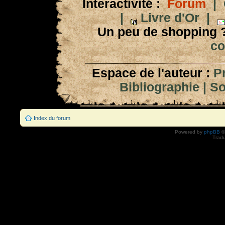
Interactivité :
Forum
|
|
Livre d'Or
|
Un peu de shopping 
co
Espace de l'auteur :
P
Bibliographie
|
So
Index du forum
Powered by
phpBB
©
Tradu