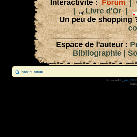
Interactivité :
Forum
|
|
Livre d'Or
|
Un peu de shopping 
co
Espace de l'auteur :
P
Bibliographie
|
So
Index du forum
Powered by
phpBB
©
Tradu