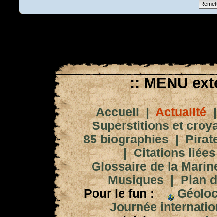
:: MENU exté
Accueil
|
Actualité
Superstitions et croy
85 biographies
|
Pirat
|
Citations liées
Glossaire de la Marin
Musiques
|
Plan d
Pour le fun :
Géoloc
Journée internation