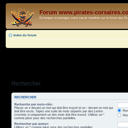
Forum www.pirates-corsaires.c
Echangez et partagez votre savoir maritime sur le forum des 
Index du forum
Rechercher
RECHERCHER
Recherche par mots-clés:
Placez un
+
devant un mot qui doit être trouvé et un
-
devant un mot qui
Rec
doit être exclu. Tapez une suite de mots séparés par des
|
entre
crochets si uniquement un des mots doit être trouvé. Utilisez un *
Rech
comme joker pour des recherches partielles.
Rechercher par auteur:
Utilisez un * comme joker pour des recherches partielles.