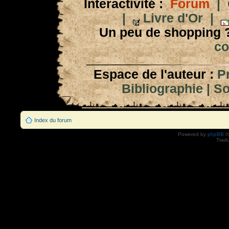
Interactivité :
Forum
|
|
Livre d'Or
|
Un peu de shopping 
co
Espace de l'auteur :
P
Bibliographie
|
So
Index du forum
Powered by
phpBB
©
Tradu