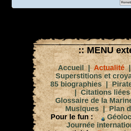
:: MENU exté
Accueil
|
Actualité
Superstitions et croy
85 biographies
|
Pirat
|
Citations liées
Glossaire de la Marin
Musiques
|
Plan d
Pour le fun :
Géoloc
Journée internation