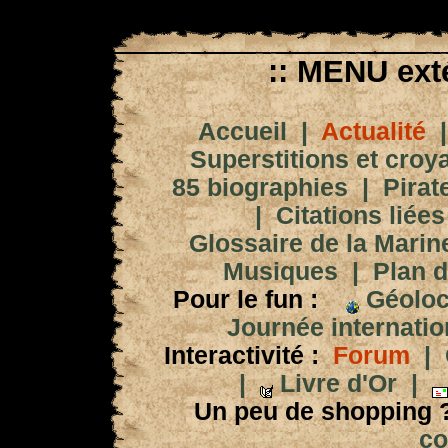
:: MENU exté
Accueil
|
Actualité
Superstitions et croy
85 biographies
|
Pirat
|
Citations liées
Glossaire de la Marin
Musiques
|
Plan d
Pour le fun :
Géoloc
Journée internation
Interactivité :
Forum
|
|
Livre d'Or
|
Un peu de shopping 
co