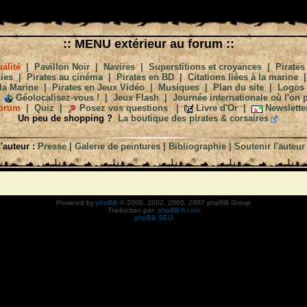
:: MENU extérieur au forum ::
alité
|
Pavillon Noir
|
Navires
|
Superstitions et croyances
|
Pirates
ies
|
Pirates au cinéma
|
Pirates en BD
|
Citations liées à la marine
la Marine
|
Pirates en Jeux Vidéo
|
Musiques
|
Plan du site
|
Logos
Géolocalisez-vous !
|
Jeux Flash
|
Journée internationale où l'on p
orum
|
Quiz
|
Posez vos questions
|
Livre d'Or
|
Newslette
Un peu de shopping ?
La boutique des pirates & corsaires
'auteur :
Presse
|
Galerie de peintures
|
Bibliographie
|
Soutenir l'auteur
Powered by
phpBB
© 2000, 2002, 2005, 2007 phpBB Group
Traduction par:
phpBB-fr.com
phpBB SEO