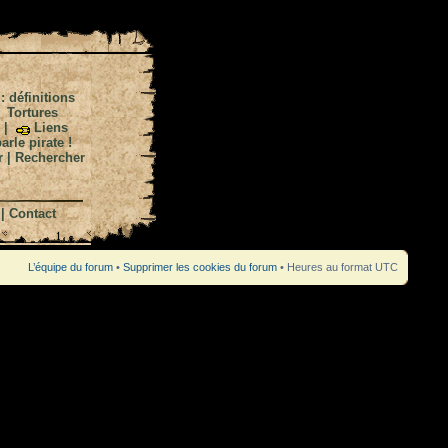
 : définitions
|
Tortures
|
Liens
arle pirate !
r
|
Rechercher
|
Contact
L’équipe du forum
•
Supprimer les cookies du forum
• Heures au format UTC