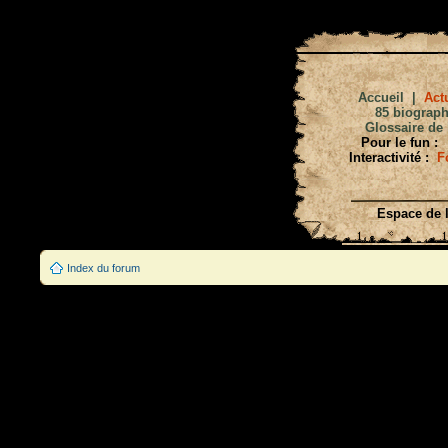
Accueil
|
Actu
85 biograph
Glossaire de 
Pour le fun :
Interactivité :
F
Espace de l
Index du forum