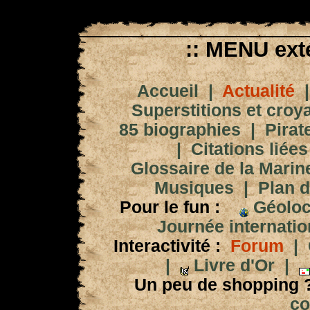
:: MENU exté
Accueil
|
Actualité
Superstitions et croy
85 biographies
|
Pirat
|
Citations liées
Glossaire de la Marin
Musiques
|
Plan d
Pour le fun :
Géoloc
Journée internation
Interactivité :
Forum
|
|
Livre d'Or
|
Un peu de shopping 
co