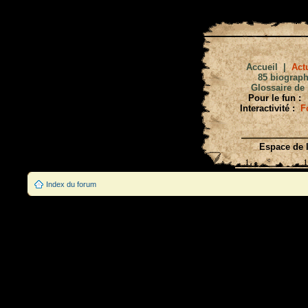
Accueil
|
Actu
85 biograph
Glossaire de 
Pour le fun :
Interactivité :
F
Espace de l
Index du forum