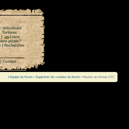
 : définitions
|
Tortures
|
Liens
arle pirate !
r
|
Rechercher
|
Contact
L’équipe du forum
•
Supprimer les cookies du forum
• Heures au format UTC