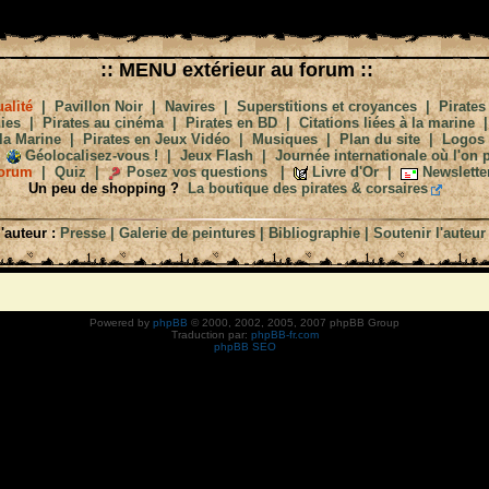
:: MENU extérieur au forum ::
alité
|
Pavillon Noir
|
Navires
|
Superstitions et croyances
|
Pirates
ies
|
Pirates au cinéma
|
Pirates en BD
|
Citations liées à la marine
la Marine
|
Pirates en Jeux Vidéo
|
Musiques
|
Plan du site
|
Logos
Géolocalisez-vous !
|
Jeux Flash
|
Journée internationale où l'on p
orum
|
Quiz
|
Posez vos questions
|
Livre d'Or
|
Newslette
Un peu de shopping ?
La boutique des pirates & corsaires
'auteur :
Presse
|
Galerie de peintures
|
Bibliographie
|
Soutenir l'auteur
Powered by
phpBB
© 2000, 2002, 2005, 2007 phpBB Group
Traduction par:
phpBB-fr.com
phpBB SEO