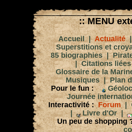
:: MENU exté
Accueil
|
Actualité
Superstitions et croy
85 biographies
|
Pirat
|
Citations liées
Glossaire de la Marin
Musiques
|
Plan d
Pour le fun :
Géoloc
Journée internation
Interactivité :
Forum
|
|
Livre d'Or
|
Un peu de shopping 
co