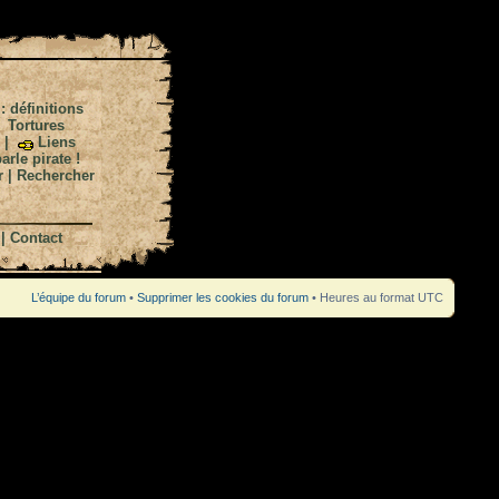
 : définitions
|
Tortures
|
Liens
arle pirate !
r
|
Rechercher
|
Contact
L’équipe du forum
•
Supprimer les cookies du forum
• Heures au format UTC