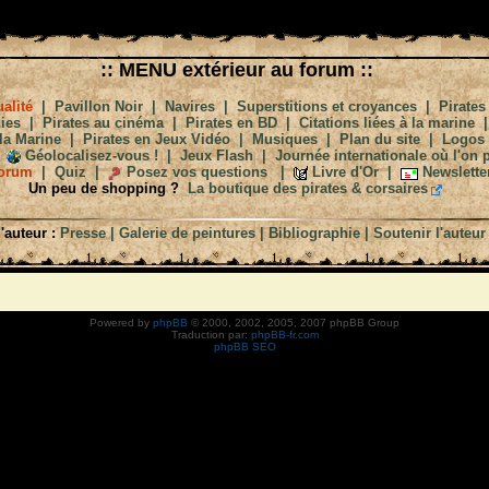
:: MENU extérieur au forum ::
alité
|
Pavillon Noir
|
Navires
|
Superstitions et croyances
|
Pirates
ies
|
Pirates au cinéma
|
Pirates en BD
|
Citations liées à la marine
la Marine
|
Pirates en Jeux Vidéo
|
Musiques
|
Plan du site
|
Logos
Géolocalisez-vous !
|
Jeux Flash
|
Journée internationale où l'on p
orum
|
Quiz
|
Posez vos questions
|
Livre d'Or
|
Newslette
Un peu de shopping ?
La boutique des pirates & corsaires
'auteur :
Presse
|
Galerie de peintures
|
Bibliographie
|
Soutenir l'auteur
Powered by
phpBB
© 2000, 2002, 2005, 2007 phpBB Group
Traduction par:
phpBB-fr.com
phpBB SEO