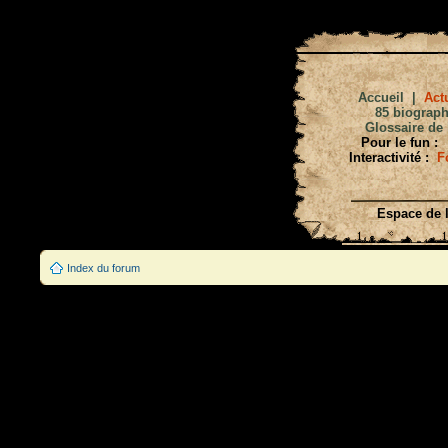
Accueil
|
Actu
85 biograph
Glossaire de 
Pour le fun :
Interactivité :
F
Espace de l
Index du forum