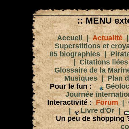
:: MENU exté
Accueil
|
Actualité
Superstitions et croy
85 biographies
|
Pirat
|
Citations liées
Glossaire de la Marin
Musiques
|
Plan d
Pour le fun :
Géoloc
Journée internation
Interactivité :
Forum
|
|
Livre d'Or
|
Un peu de shopping 
co