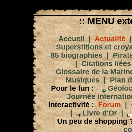
:: MENU exté
Accueil
|
Actualité
Superstitions et croy
85 biographies
|
Pirat
|
Citations liées
Glossaire de la Marin
Musiques
|
Plan d
Pour le fun :
Géoloc
Journée internation
Interactivité :
Forum
|
|
Livre d'Or
|
Un peu de shopping 
co