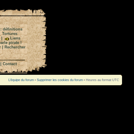
 : définitions
|
Tortures
|
Liens
arle pirate !
r
|
Rechercher
|
Contact
L’équipe du forum
•
Supprimer les cookies du forum
• Heures au format UTC