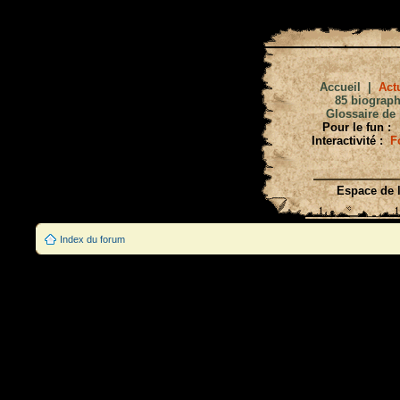
Accueil
|
Actu
85 biograph
Glossaire de 
Pour le fun :
Interactivité :
F
Espace de l
Index du forum