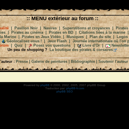
:: MENU extérieur au forum ::
alité
|
Pavillon Noir
|
Navires
|
Superstitions et croyances
|
Pirates
ies
|
Pirates au cinéma
|
Pirates en BD
|
Citations liées à la marine
la Marine
|
Pirates en Jeux Vidéo
|
Musiques
|
Plan du site
|
Logos
Géolocalisez-vous !
|
Jeux Flash
|
Journée internationale où l'on p
orum
|
Quiz
|
Posez vos questions
|
Livre d'Or
|
Newslette
Un peu de shopping ?
La boutique des pirates & corsaires
'auteur :
Presse
|
Galerie de peintures
|
Bibliographie
|
Soutenir l'auteur
Powered by
phpBB
© 2000, 2002, 2005, 2007 phpBB Group
Traduction par:
phpBB-fr.com
phpBB SEO