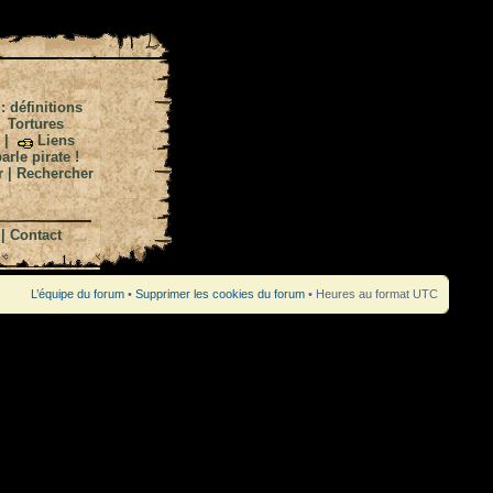
 : définitions
|
Tortures
|
Liens
arle pirate !
r
|
Rechercher
|
Contact
L’équipe du forum
•
Supprimer les cookies du forum
• Heures au format UTC