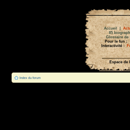
Accueil
|
Actu
85 biograph
Glossaire de 
Pour le fun :
Interactivité :
F
Espace de l
Index du forum