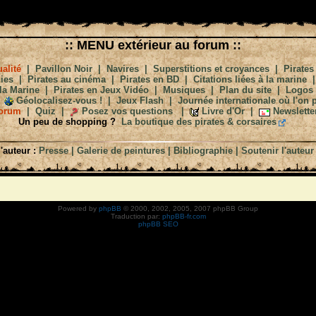
:: MENU extérieur au forum ::
alité
|
Pavillon Noir
|
Navires
|
Superstitions et croyances
|
Pirates
ies
|
Pirates au cinéma
|
Pirates en BD
|
Citations liées à la marine
la Marine
|
Pirates en Jeux Vidéo
|
Musiques
|
Plan du site
|
Logos
Géolocalisez-vous !
|
Jeux Flash
|
Journée internationale où l'on p
orum
|
Quiz
|
Posez vos questions
|
Livre d'Or
|
Newslette
Un peu de shopping ?
La boutique des pirates & corsaires
'auteur :
Presse
|
Galerie de peintures
|
Bibliographie
|
Soutenir l'auteur
Powered by
phpBB
© 2000, 2002, 2005, 2007 phpBB Group
Traduction par:
phpBB-fr.com
phpBB SEO