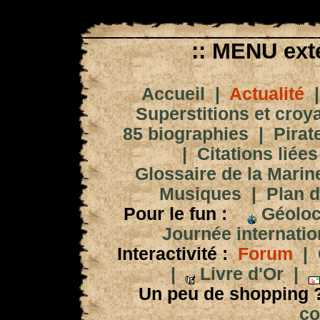
:: MENU exté
Accueil
|
Actualité
Superstitions et croy
85 biographies
|
Pirat
|
Citations liées
Glossaire de la Marin
Musiques
|
Plan d
Pour le fun :
Géoloc
Journée internation
Interactivité :
Forum
|
|
Livre d'Or
|
Un peu de shopping 
co