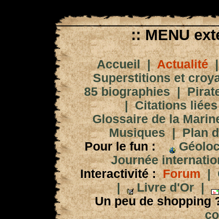
:: MENU exté
Accueil
|
Actualité
Superstitions et croy
85 biographies
|
Pirat
|
Citations liées
Glossaire de la Marin
Musiques
|
Plan d
Pour le fun :
Géoloc
Journée internation
Interactivité :
Forum
|
|
Livre d'Or
|
Un peu de shopping 
co