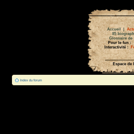
Accueil
|
Actu
85 biograph
Glossaire de 
Pour le fun :
Interactivité :
F
Espace de l
Index du forum