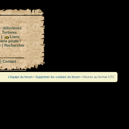
 : définitions
|
Tortures
|
Liens
arle pirate !
r
|
Rechercher
|
Contact
L’équipe du forum
•
Supprimer les cookies du forum
• Heures au format UTC