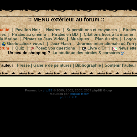
:: MENU extérieur au forum ::
alité
|
Pavillon Noir
|
Navires
|
Superstitions et croyances
|
Pirates
ies
|
Pirates au cinéma
|
Pirates en BD
|
Citations liées à la marine
la Marine
|
Pirates en Jeux Vidéo
|
Musiques
|
Plan du site
|
Logos
Géolocalisez-vous !
|
Jeux Flash
|
Journée internationale où l'on p
orum
|
Quiz
|
Posez vos questions
|
Livre d'Or
|
Newslette
Un peu de shopping ?
La boutique des pirates & corsaires
'auteur :
Presse
|
Galerie de peintures
|
Bibliographie
|
Soutenir l'auteur
Powered by
phpBB
© 2000, 2002, 2005, 2007 phpBB Group
Traduction par:
phpBB-fr.com
phpBB SEO