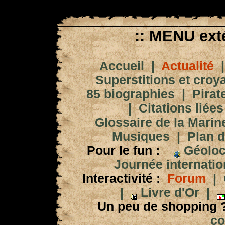
:: MENU exté
Accueil
|
Actualité
Superstitions et croy
85 biographies
|
Pirat
|
Citations liées
Glossaire de la Marin
Musiques
|
Plan d
Pour le fun :
Géoloc
Journée internation
Interactivité :
Forum
|
|
Livre d'Or
|
Un peu de shopping 
co