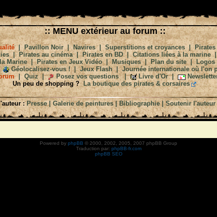
:: MENU extérieur au forum ::
alité
|
Pavillon Noir
|
Navires
|
Superstitions et croyances
|
Pirates
ies
|
Pirates au cinéma
|
Pirates en BD
|
Citations liées à la marine
la Marine
|
Pirates en Jeux Vidéo
|
Musiques
|
Plan du site
|
Logos
Géolocalisez-vous !
|
Jeux Flash
|
Journée internationale où l'on p
orum
|
Quiz
|
Posez vos questions
|
Livre d'Or
|
Newslette
Un peu de shopping ?
La boutique des pirates & corsaires
'auteur :
Presse
|
Galerie de peintures
|
Bibliographie
|
Soutenir l'auteur
Powered by
phpBB
© 2000, 2002, 2005, 2007 phpBB Group
Traduction par:
phpBB-fr.com
phpBB SEO