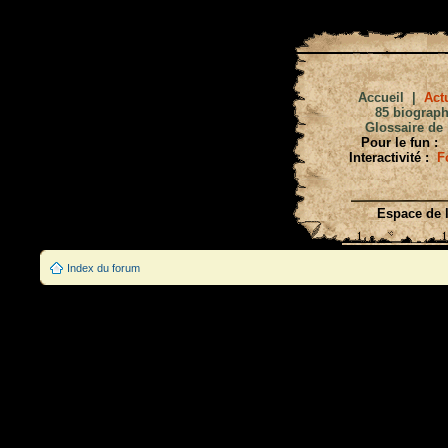
Accueil
|
Actu
85 biograph
Glossaire de 
Pour le fun :
Interactivité :
F
Espace de l
Index du forum