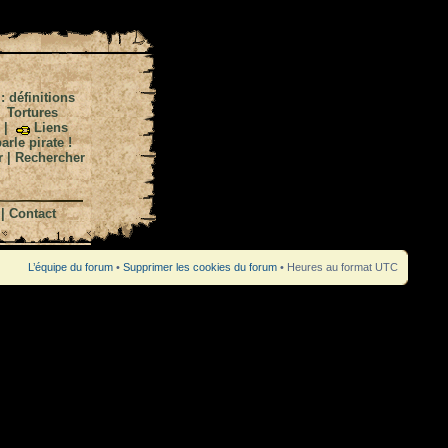
 : définitions
|
Tortures
|
Liens
arle pirate !
r
|
Rechercher
|
Contact
L’équipe du forum
•
Supprimer les cookies du forum
• Heures au format UTC