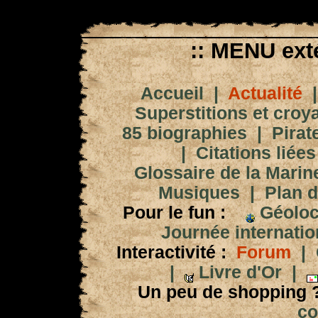
:: MENU exté
Accueil
|
Actualité
Superstitions et croy
85 biographies
|
Pirat
|
Citations liées
Glossaire de la Marin
Musiques
|
Plan d
Pour le fun :
Géoloc
Journée internation
Interactivité :
Forum
|
|
Livre d'Or
|
Un peu de shopping 
co