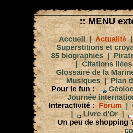
:: MENU exté
Accueil
|
Actualité
Superstitions et croy
85 biographies
|
Pirat
|
Citations liées
Glossaire de la Marin
Musiques
|
Plan d
Pour le fun :
Géoloc
Journée internation
Interactivité :
Forum
|
|
Livre d'Or
|
Un peu de shopping 
co