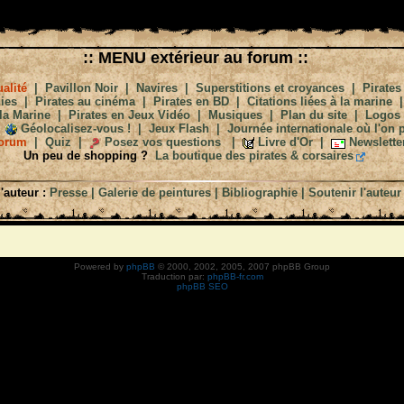
:: MENU extérieur au forum ::
alité
|
Pavillon Noir
|
Navires
|
Superstitions et croyances
|
Pirates
ies
|
Pirates au cinéma
|
Pirates en BD
|
Citations liées à la marine
la Marine
|
Pirates en Jeux Vidéo
|
Musiques
|
Plan du site
|
Logos
Géolocalisez-vous !
|
Jeux Flash
|
Journée internationale où l'on p
orum
|
Quiz
|
Posez vos questions
|
Livre d'Or
|
Newslette
Un peu de shopping ?
La boutique des pirates & corsaires
'auteur :
Presse
|
Galerie de peintures
|
Bibliographie
|
Soutenir l'auteur
Powered by
phpBB
© 2000, 2002, 2005, 2007 phpBB Group
Traduction par:
phpBB-fr.com
phpBB SEO