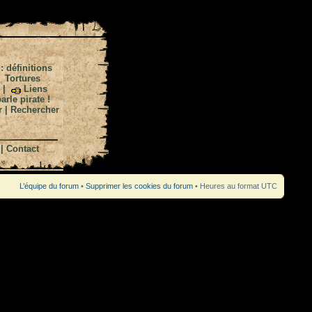
 : définitions
|
Tortures
|
Liens
arle pirate !
r
|
Rechercher
|
Contact
L’équipe du forum
•
Supprimer les cookies du forum
• Heures au format UTC