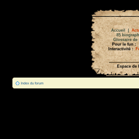
Accueil
|
Actu
85 biograph
Glossaire de 
Pour le fun :
Interactivité :
F
Espace de l
Index du forum