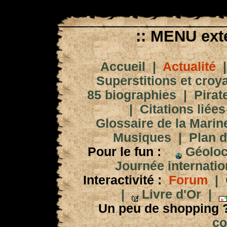
:: MENU exté
Accueil
|
Actualité
Superstitions et croy
85 biographies
|
Pirat
|
Citations liées
Glossaire de la Marin
Musiques
|
Plan d
Pour le fun :
Géoloc
Journée internation
Interactivité :
Forum
|
|
Livre d'Or
|
Un peu de shopping 
co