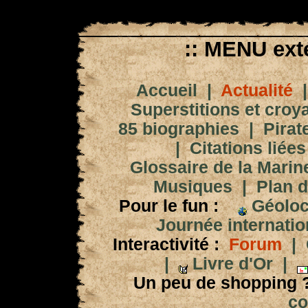
:: MENU exté
Accueil
|
Actualité
Superstitions et croy
85 biographies
|
Pirat
|
Citations liées
Glossaire de la Marin
Musiques
|
Plan d
Pour le fun :
Géoloc
Journée internation
Interactivité :
Forum
|
|
Livre d'Or
|
Un peu de shopping 
co