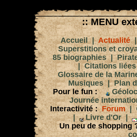
:: MENU exté
Accueil
|
Actualité
Superstitions et croy
85 biographies
|
Pirat
|
Citations liées
Glossaire de la Marin
Musiques
|
Plan d
Pour le fun :
Géoloc
Journée internation
Interactivité :
Forum
|
|
Livre d'Or
|
Un peu de shopping 
co